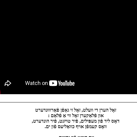
זאָל הערן די וועלט, זאָל זי גאַפֿן פֿאַרוווּנדערט
און פֿלאַקערן זאָל ווי אַ פֿלאַם :
דאָס ליד פֿון מעפּילים, פֿיר טויזנט, פֿיר הונדערט,
וואָס קעמפֿן אויף כוואַליעס פֿון ים.