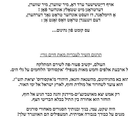
אויף דייַטשישער ערד דאָ, מיר שווערן, מיר שווערן,
דערטראָגן מיט שטאָלץ אונדזער פֿאָן !
אָ הײַמלאַנד, דו וועסט אונדזער טראָט נאָך דערהערן,
דעם זינגענדן טראָט וואָס זאָגט אָן :
עס קומט פֿון גהינום…
תרגום השיר לעברית מאת חיים גורי:
העולם, יקשיב פעור-פה לשירם המתלקח
 ארבעת אלפים וחמש מאות מעפילי 'אקסודוס' הלוחמים על גלי הים.
וא בא מהגיהינום, מהשנאה והגאז, היהודי מ'אקסודוס' יציאת תש"ז.
הוא צועד לשחרור אל מולדת וחוף, לארץ ישראל אל ימי האור.
רק אמש יצא מאושבינצ'ים-מיידנק והנה כבר הגיע אל חוף,
הוחזר הוא אחורה בין התיל בכלא הבריטי הצף.
היה שקט, עמי, בניך ובנותיך הסגורים מאחורי סורגים
מגנים על כבודך בגבורה אמיתית. המעפילים הם האוונגרד שלך!