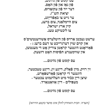
עס קומט פֿון גהינום,
פֿון גאַז און פֿון האַס.
דער ייִד פֿון עקזאָדוס,
יציאת תש"ז.
ער גייט צו באַפֿרייַונג,
צום היימלאַנד, צום ברעג,
קיין ארץ ישראל,
צו ליכטיקע טעג.
ערשט נעכטן אַרויס פֿון היטלערס אָשוויענטשים'ס
און קוים שוין דערגרייכט צו דעם ברעג : -
פֿאַריאָגט הינטער קראַטן צוריק אָט די מענטשן,
אין שווימענדע תּפֿיסות האָט דזשעק.
עס קומט פֿון גהינום…
זייַ רויִק, מייַן פֿאָלק, דייַנע זין, דייַנע טעכטער,
הינטער די קראַטן פֿאַרשפּאַרט,
שיצן דייַן כּבֿוד מיט העלדנמוט עכטער -
מעפּילים - דייַן אַוואַנגאַרד.
עס קומט פֿון גהינום…
[הערה: הבית האחרון להלן אינו מושר בקטע הוידאו]