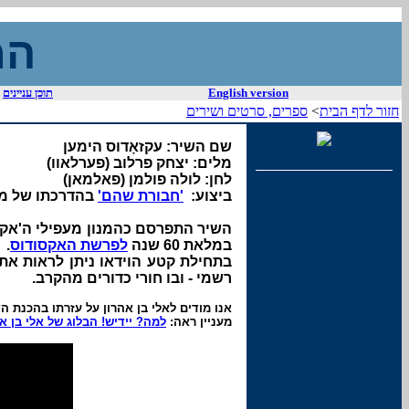
המ
English version
תוכן עניינים
חזור לדף הבית
>
ספרים, סרטים ושירים
שם השיר: עקזאָדוס הימען
מלים: יצחק פרלוב (פערלאוו)
לחן: לולה פולמן (פאלמאן)
ביצוע:
'חבורת שהם'
בהדרכתו של מר
השיר התפרסם כהמנון מעפילי ה'אקסו
במלאת 60 שנה
לפרשת האקסודוס
.
בתחילת קטע הוידאו ניתן לראות את
רשמי - ובו חורי כדורים מהקרב.
אנו מודים לאלי בן אהרון על עזרתו בהכנת ה
מעניין ראה:
למה? יידיש! הבלוג של אלי בן א