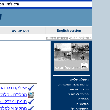
ש
English version
תוכן עניינים
חזור לדף הבית
סיפורים אישיים
>
אייג'קס נגד הנ
הפלי"ם - פלמ"
חומה ומגדל - 
מהקיבוץ לפלמ