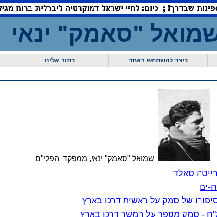
מואל "סאמק" ינ
כיצד להשתמש באתר
כתוב אלינו
שמואל "סאמק" ינאי, ממפקדי הפלי"ם
רייטה סאלד
ח-ים
סיפורו של סמק על ראשית דרכו בארץ
"ח - סמק מספר על המשך דרכו בארץ