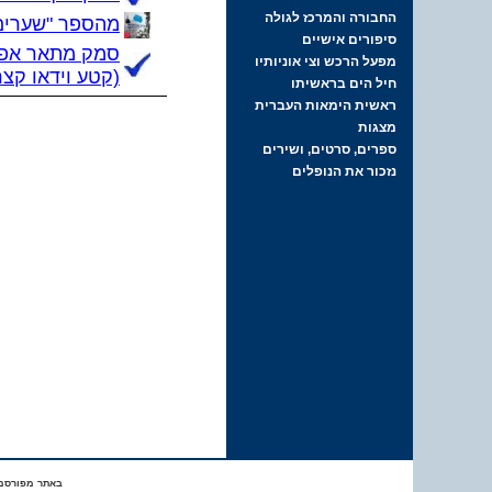
מהספר "שערים
סמק מתאר אפיז
(קטע וידאו קצ
באתר מפורסמי