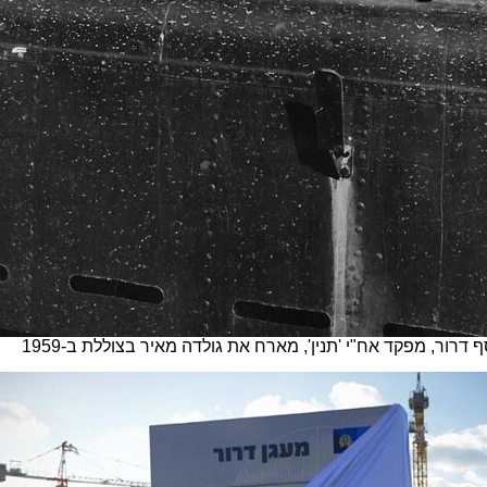
ף דרור, מפקד אח"י 'תנין', מארח את גולדה מאיר בצוללת ב-1959