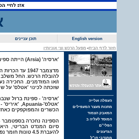
א
English version
תוכן עניינים
חזור לדף הבית
מפעל הרכש וצי אוניותיו
>
'ארסיה' (
Arsia
) הייתה ספינה חכורה שביצ
להובלת הרכש. החל משלב ז
שזכתה לכינוי 'אטלס' על שיצאה מ
הכשרים והמפוקפקים כאחד 
סיום המנדט הבריטי, היא
להעברת 4.5 טונות חומר נפץ מוסווים כסחורה תמימה.