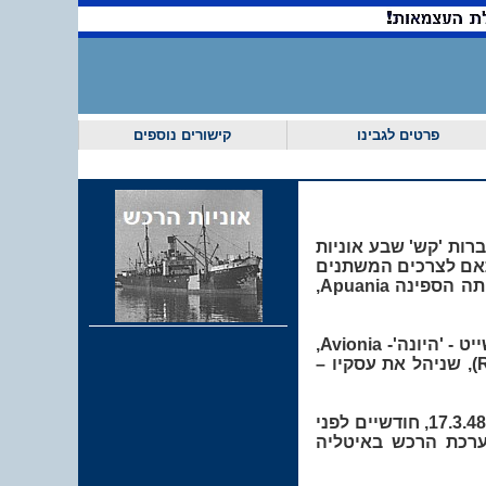
ה'
פרטים לגבינו
קישורים נוספים
 אנשי ו/או חברות 'קש' שבע אוניות
תאם לצרכים המשתנים
ו/או המזדמנים. החכירה נעשתה למשימות חד-פעמיות או לתקופות מוגדרות (הראשונה הייתה הספינה Apuania,
'ארסיה' - ספינת ברזל שנבנתה בשנת 1941 במשקל של 174 טונות, השתייכה לקבוצת כלי שייט - 'היונה'- Avionia,
'אטלס'-Apuania, 'איריס' - Versilia ו- Tivoli - בבעלותו של רפאל רומנו (Raffaele Romano), שניהל את עסקיו –
הספינה נחכרה בספטמבר 1948, אך היא הייתה מוכרת למערכת הרכש כבר במרץ 1948. ב-17.3.48, חודשיים לפני
ערכת הרכש באיטליה