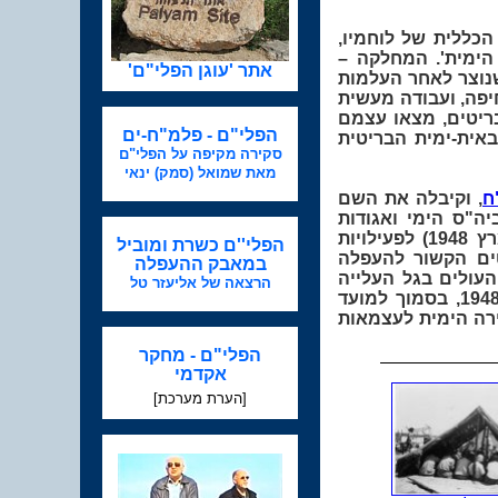
כללית של לוחמיו,
גרתו את 'המחלקה הימית'. המחלקה –
אתר 'עוגן הפלי"ם'
, שנוצר לאחר העלמות
 בנמל חיפה, ועבודה מעשית
בריטים, מצאו עצמם
הפלי"ם - פלמ"ח-ים
אית-ימית הבריטית
סקירה מקיפה על הפלי"ם
מאת שמואל (סמק) ינאי
, וקיבלה את השם
ה"ס הימי ואגודות
הספורט הימיות השונות. עם סיום מלה"ע נקראו אנשי הפלי"ם (יוצאיו לאחר פירוקו במרץ 1948) לפעילויות
הפלי''ם כשרת ומוביל
ים הקשור להעפלה
במאבק ההעפלה
העולים בגל העלייה
הרצאה של אליעזר טל
שלאחר הכרזת העצמאות וליווי אוניות רכש הנשק במהלך מלחמת העצמאות. בתחילת 1948, בסמוך למועד
פור המאבק בזירה הימית לעצמאות
הפלי"ם - מחקר
אקדמי
[הערת מערכת]