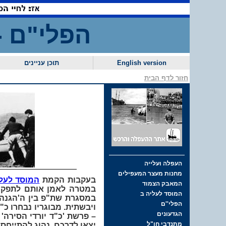
הפלי"ם 
English version
תוכן עניינים
חזור לדף הבית
בעקבות הקמת
המוסד לעלי
במסגרת שת"פ בין ה'הגנה'
– פרשת 'כ"ד יורדי הסירה'
יצאו לדרכם, נהוג להתייח