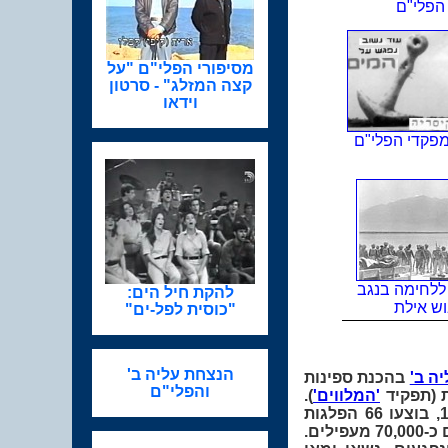
 הפלי"ם
מסיפורי הפלי"ם "על
קצה המזלג" - סרטון
וידאו
פקדי הפלי"ם
ללחימה בנגב
להקת חיל הים:
וש אילת
"כוסית לפל-ים"
הנצחת עליה ב'
ה ב'
בהכנת ספינות
והפלי"ם
ת (תפקיד
'המלווים'
).
בקיץ 1945 הגיעו ראשוני המלווים לאירופה. בשלוש השנים, מאוגוסט 1945 עד מאי 1948, בוצעו 66 הפלגות
במסגרת עליה ב' – משוודיה בצפון עד אלג'יר בדרום ומרומניה במזרח עד צרפת במערב – עם כ-70,000 מעפילים.