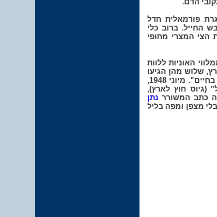
 כמסגרת פורמאלית חדל
הלך והתגבש החייל. ברוב כלי
 הצי המצרי מחופי
ית 1948 ובמהלך המלחמה, המשיכו כ- 50 ממלווי האוניות ללוות
נשק להגיע לחופי הארץ, שלוש מהן הגיעו
למעגן תל-אביב לפני 15 למאי 1948 ולדברי ד. בן-גוריון: "בלי הנשק הזה לא היינו נשארים בחיים". מיוני 1948,
 (גיוס חוץ לארץ),
ריה כתב המשורר
נתן
 בלי מצפן ומפה בליל