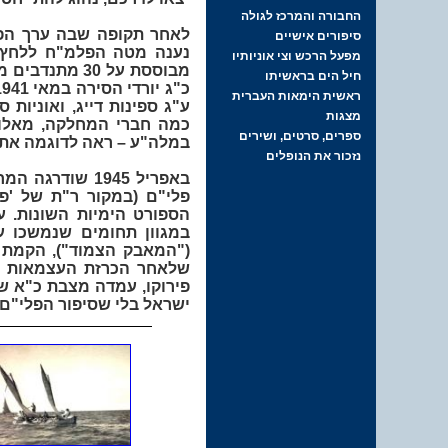
לאחר תקופה שבה ערך הפל
מבוססת על 30
ע"ג ספינות דייג, ואוניות
כמה חברי המחלקה, מאלו 
במלה"ע – ראה לדוגמה את
באפריל 1945 שודרגה המחלקה, הפכה לפלוגה העשירית במסגרת
פלי"ם (במקור ר"ת של 'פל
במגוון תחומים שנמשכו 
("המאבק הצמוד"), הקמת ח
ישראל בלי שסיפור הפלי"ם י