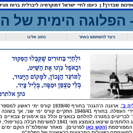
- הפלוגה הימית ש
כיצד להשתמש באתר
כתוב אלינו
ה ב'
, ארגנה ה'הגנה' בחורף 1939/40 קורס ימ
במטרה לאמן אותם לתפקידי העפלה. בחורף 1940/41 התקיים קורס י
 לבריטים במטרה להלחם בנאצים וכלל גם אימונים צבאיים מ
ויבשתית. מבוגריו נבחרו כ"ג הלוחמים שיצאו באמצע מאי 1941 
 המפורסמת (
הקש כאן
לפרטים). מאחר שהפלמ"ח הוקם ימים ס
ס למשימתם כפעילות המבצעית הראשונה של הפלמ"ח.