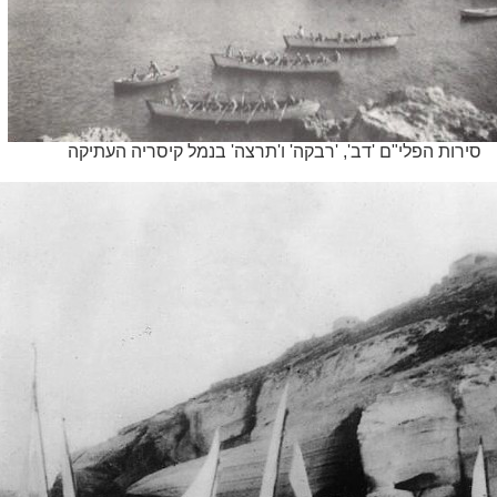
סירות הפלי"ם 'דב', 'רבקה' ו'תרצה' בנמל קיסריה העתיקה