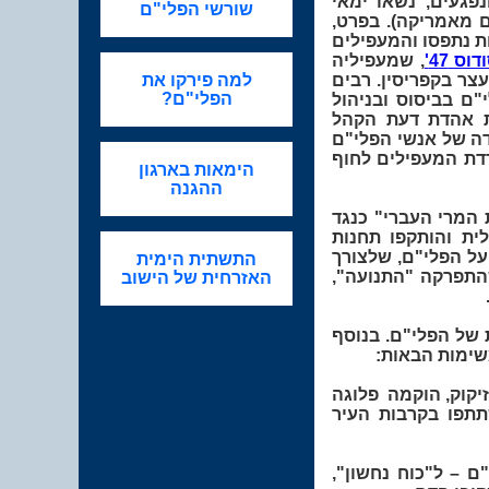
פגעים, נשאו ימאי
שורשי הפלי"ם
ים מאמריקה).
בפרט,
ות נתפסו והמעפילים
וס 47'
, שמעפיליה
חנות המעצר בקפריסין. רבים
למה פירקו את
הפלי"ם?
ם בביסוס ובניהול
ת אהדת דעת הקהל
דה של אנשי הפלי"ם
רדת המעפילים לחוף
הימאות בארגון
ההגנה
עת המרי העברי" כנגד
ממחנה המעצר בעתלית והותקפו תחנות
על הפלי"ם, שלצורך
התשתית הימית
כה ליחידת הקומנדו הימי - שייטת 13). לכשהתפרקה "התנועה",
האזרחית של הישוב
נו סדרי העדיפות של הפלי"ם. בנוסף
יקוק, הוקמה פלוגה
תתפו בקרבות העיר
עי, "הפורצים" – שכלל כ-200 אנשי פלי"ם – ל"כוח נחשון",