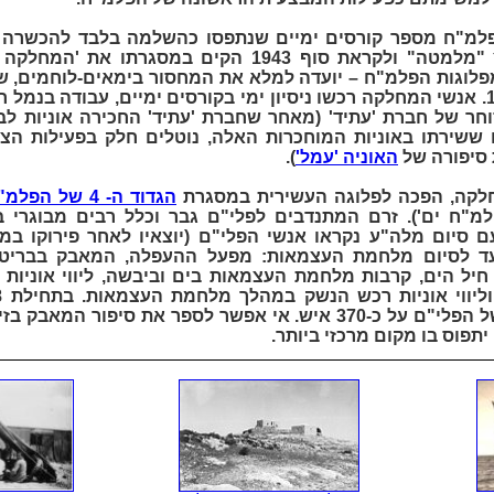
מ"ח מספר קורסים ימיים שנתפסו כהשלמה בלבד להכשרה ה
נענה מטה הפלמ"ח ללחץ "מלמטה" ולקראת סוף 1943 הקים במס
 מתנדבים מפלוגות הפלמ"ח – יועדה למלא את המחסור בימאים-לוחמים
כ"ג יורדי הסירה במאי 1941. אנשי המחלקה רכשו ניסיון ימי בקורסים ימיים, עבודה
 סוחר של חברת 'עתיד' (מאחר שחברת 'עתיד' החכירה אוניות ל
ששירתו באוניות המוחכרות האלה, נוטלים חלק בפעילות הצב
 סיפורה של
האוניה 'עמל'
).
הגדוד ה- 4 של הפלמ"ח
מ"ח ים'). זרם המתנדבים לפלי"ם גבר וכלל רבים מבוגרי בי
עד לסיום מלחמת העצמאות: מפעל ההעפלה, המאבק בבריט
יל הים, קרבות מלחמת העצמאות בים וביבשה, ליווי אוניות 
פירוקו, עמדה מצבת כ"א של הפלי"ם על כ-370 איש. אי אפשר לספר את סי
תפוס בו מקום מרכזי ביותר.