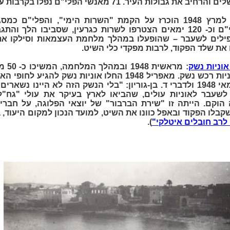
ת העיר. 71 מאנשי הפלי"ם נפלו בקרבות עקובי הדם.
: ב- 17 למרץ 1948 הוכרז על הקמת "השרות הימי", והפלי"ם
להתקיים. אנשי מטה הפלי"ם וכ- 120 ימאים הצטרפו לשרות כגרעין, שסביבו 
פילים לשעבר – שהופעלו במהלך מלחמת העצמאות וסילקו את
 את שלד הפקוד, לרבות מפקדי כלי השיט.
 אוניות נשק
: מראש
ספינות מעפילים-עולים ואוניות רכש נשק. מאפריל 1948 החלו אוניות 
לשעבר לאוניות עולים, שהביאו לארץ בעיקר את עולי "גח"ל"
הוקם. הייתה זו "שירת הברבור" של יוצאי הפלוגה, על חב
, שקבלו הפקוד ובאפל כוונו את השיט, למועד הנכון למקום היעוד,
לרב חובלים איטלקי"
).