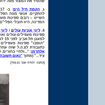
שהסיר את המצור מעל ירושלים והרחיב את גבולו
ג.
הקמת חיל הים
השייט – רובם ספינות מע
המדינה, היוו חובלי הפלי"ם
4.
ליווי אוניות עולים
/
ליווי
"הוסבו" ספינות מעפילים 
כתגבורת לצ.ה.ל שזה עתה 
אלתרמן
: "...ולחיי בחורים
ציד..." (מתוך
"נאום תשובה 
[כתבו: יהודה וצבי בן-צור]