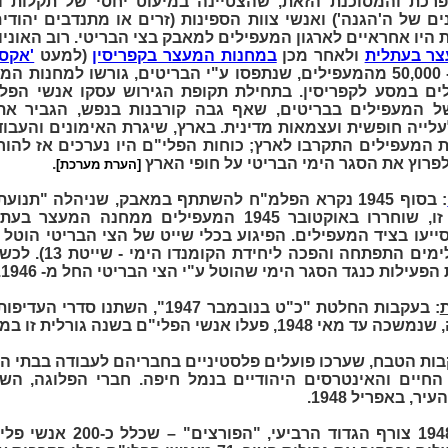
רכת והמסוכנת הזאת, שהצטיינה במיעוט יחסי של תקלות ונ
נים של ה'הגנה') ואנשי צוות הספינות (זרים או מתנדבים יהוד
 היו אחראיים לארגון המעפילים למאבק בצי הבריטי. רוב האוני
ר בעתלית
ולאחר מכן
במחנות המעצר בקפריסין
(למעט
'אקסוד
הוגלו לגרמניה). למעלה מ- 50,000 מהמעפילים, שנתפסו ע"י הבריטים, גורשו למ
ם במסע לקפריסין. בתחילת תקופת הגירוש עסקו אנשי הפלי"
ל המעפילים בבריטים, שאף גבה קורבנות בנפש, הגביר א
לייה חופשית ועצמאות מדינית. בארץ, שיגרת האימונים והעבו
 המעפילים התקרבו לארץ; כוחות הפלי"ם היו נערכים אז להו
פרוץ את הסגר הימי הבריטי על חופי הארץ
.
[הערת מערכת]
: בסוף 1945 נקרא הפלמ"ח להשתתף במאבק, שניהלה "תנו
השלטון הבריטי. במסגרת זו, שוחררו באוקטובר 1945 המעפילים 
עו בציד המעפילים. הפיגוע בכלי שייט של הצי הבריטי הוטל 
(שלימים התפתחה והפ
עילות כנגד הסגר הימי שהוטל ע"י הצי הבריטי החל מ- 1946.
: בעקבות החלטת "כ"ט בנובמבר 1947", השת
הפלי"ם בשנה גורלית זו במשימות הבאות:
בות הטבח, שערכו פועלים פלסטיניים בחבריהם לעבודה בבתי הז
החיים והאינטרסים היהודיים בנמל חיפה. חברי הפלוגה, הש
, באפריל 1948.
: במרץ 1948 צורף הגדוד הרבי