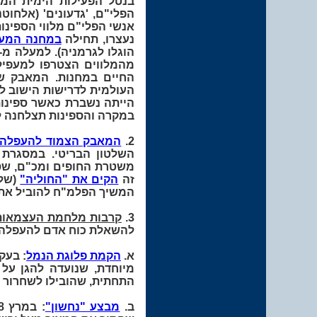
בנטל הפעילות הימית המפ
הפלי"ם, 'גדעונים' (אלחוט
אנשי הפלי"ם מלווי הספינות
נעצרו, תחילה
במחנה המעצ
מהמלווים הצטרפו למעפילי
החיים במחנות. המאבק ש
העולמית לדרישות הישוב לע
הייתה נשברת כאשר ספינות
במקרה והספינות תצלחנה ל
2.
המאבק הצמוד להעפלה
משטרת החופים ומכ"ם, שסיי
זה
הקים את "החוליה"
המשיך הפלמ"ח להוביל את הפ
3.
קרבות מלחמת העצמאות
להשאלת כוח אדם להעפלה, שנמשכה עד מאי 1948, פעלו אנשי 
א.
הקמת פלוגת הנמל
: בעק
מיוחדת, שנועדה להגן על 
התחתית, שהובילו לשחרור העיר
ב.
מבצע "נחשון"